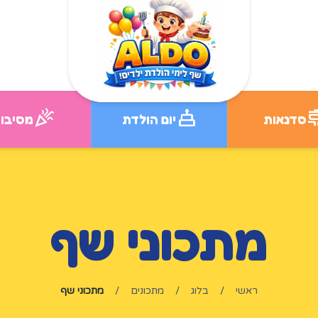
celebration
cake
coo
סדנאות
יום הולדת
מסיבו
מתכוני שף
ראשי
/
בלוג
/
מתכונים
/
מתכוני שף